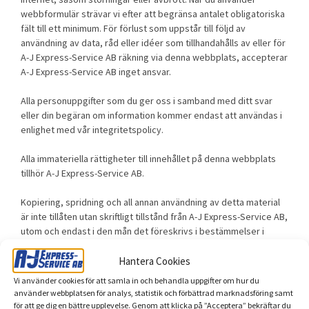
webbformulär strävar vi efter att begränsa antalet obligatoriska
fält till ett minimum. För förlust som uppstår till följd av
användning av data, råd eller idéer som tillhandahålls av eller för
A-J Express-Service AB räkning via denna webbplats, accepterar
A-J Express-Service AB inget ansvar.
Alla personuppgifter som du ger oss i samband med ditt svar
eller din begäran om information kommer endast att användas i
enlighet med vår integritetspolicy.
Alla immateriella rättigheter till innehållet på denna webbplats
tillhör A-J Express-Service AB.
Kopiering, spridning och all annan användning av detta material
är inte tillåten utan skriftligt tillstånd från A-J Express-Service AB,
utom och endast i den mån det föreskrivs i bestämmelser i
tvingande lagstiftning (t.ex. rätten att citera), om inte annat följer
av det specifika innehållet.
Hantera Cookies
Vi använder cookies för att samla in och behandla uppgifter om hur du
Om du har några frågor eller problem med webbplatsens
använder webbplatsen för analys, statistik och förbättrad marknadsföring samt
tillgänglighet, tveka inte att kontakta oss.
för att ge dig en bättre upplevelse. Genom att klicka på ”Acceptera” bekräftar du