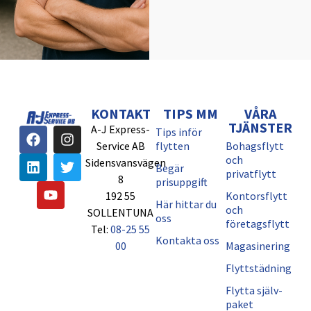
KONTAKT
TIPS MM
VÅRA
TJÄNSTER
A-J Express-
Tips inför
Service AB
flytten
Bohagsflytt
och
Sidensvansvägen
Begär
privatflytt
8
prisuppgift
192 55
Kontorsflytt
Här hittar du
och
SOLLENTUNA
oss
företagsflytt
Tel:
08-25 55
Kontakta oss
00
Magasinering
Flyttstädning
Flytta själv-
paket