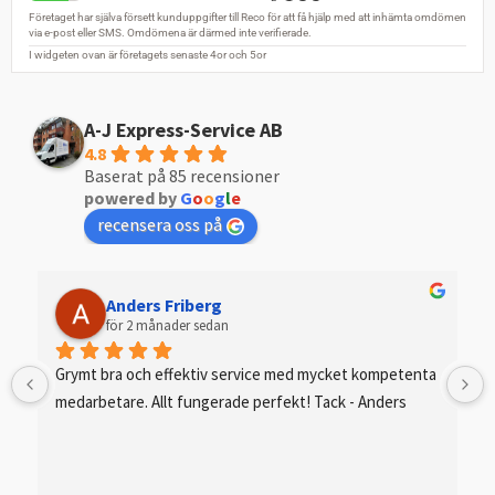
A-J Express-Service AB
4.8
Baserat på 85 recensioner
powered by
G
o
o
g
l
e
recensera oss på
Anders Friberg
för 2 månader sedan
Grymt bra och effektiv service med mycket kompetenta 
medarbetare. Allt fungerade perfekt! Tack - Anders