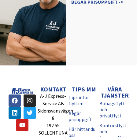
BEGÄR PRISUPPGIFT ->
KONTAKT
TIPS MM
VÅRA
TJÄNSTER
A-J Express-
Tips inför
Service AB
flytten
Bohagsflytt
och
Sidensvansvägen
Begär
privatflytt
8
prisuppgift
192 55
Kontorsflytt
Här hittar du
och
SOLLENTUNA
oss