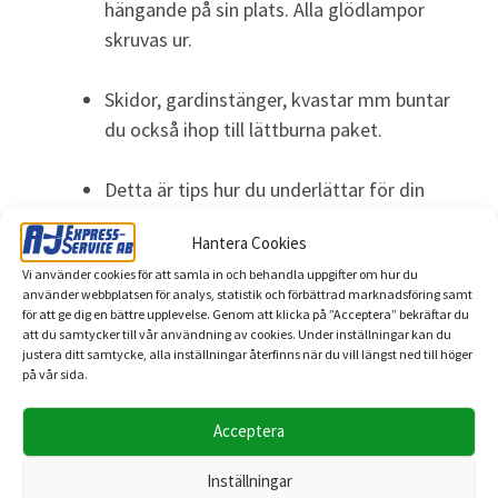
hängande på sin plats. Alla glödlampor
skruvas ur.
Skidor, gardinstänger, kvastar mm buntar
du också ihop till lättburna paket.
Detta är tips hur du underlättar för din
flytt , För när flyttfirman kommer så går
Hantera Cookies
allt mycket smidigt om allt är packat och
Vi använder cookies för att samla in och behandla uppgifter om hur du
klart. Flyttkartonger finns oftast att
använder webbplatsen för analys, statistik och förbättrad marknadsföring samt
låna/Köpa hos flyttfirmorna.
för att ge dig en bättre upplevelse. Genom att klicka på ”Acceptera” bekräftar du
att du samtycker till vår användning av cookies. Under inställningar kan du
justera ditt samtycke, alla inställningar återfinns när du vill längst ned till höger
Ladda gärna ner vårt dokument ”Tips & Råd
på vår sida.
inför din flytt” där du får lite packtips samt
planeringstips.
Acceptera
Inställningar