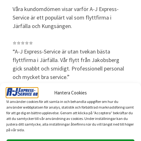
Våra kundomdömen visar varför A-J Express-
Service är ett populärt val som flyttfirma i
Järfälla och Kungsängen.
⭐⭐⭐⭐⭐
“A-J Express-Service är utan tvekan bästa
flyttfirma i Järfälla. Vår flytt från Jakobsberg
gick snabbt och smidigt. Professionell personal
och mycket bra service.”
Peter M., Järfälla
Hantera Cookies
⭐⭐⭐⭐⭐
Vi använder cookies för att samla in och behandla uppgifter om hur du
använder webbplatsen för analys, statistik och förbättrad marknadsföring samt
“Vi bokade A-J Express-Service som flyttfirma i
för att ge dig en bättre upplevelse. Genom att klicka på ”Acceptera” bekräftar du
Kungsängen och är extremt nöjda. Allt sköttes
att du samtycker till vår användning av cookies. Under inställningar kan du
justera ditt samtycke, alla inställningar återfinns när du vill längst ned till höger
tryggt och effektivt. Rekommenderar dem till
på vår sida.
alla som ska flytta i Kungsängen.”