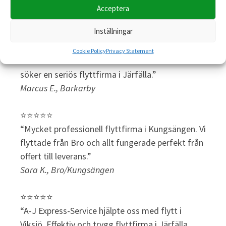
Linda H., Kungsängen
Acceptera
Inställningar
⭐⭐⭐⭐⭐
“Fantastisk flytthjälp i Järfälla. Teamet kom i tid
Cookie Policy
Privacy Statement
och arbetade strukturerat. Bästa valet om du
söker en seriös flyttfirma i Järfälla.”
Marcus E., Barkarby
⭐⭐⭐⭐⭐
“Mycket professionell flyttfirma i Kungsängen. Vi
flyttade från Bro och allt fungerade perfekt från
offert till leverans.”
Sara K., Bro/Kungsängen
⭐⭐⭐⭐⭐
“A-J Express-Service hjälpte oss med flytt i
Viksjö. Effektiv och trygg flyttfirma i Järfälla