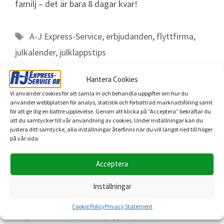
familj – det är bara 8 dagar kvar!
A-J Express-Service
,
erbjudanden
,
flyttfirma
,
julkalender
,
julklappstips
Hantera Cookies
Vi använder cookies för att samla in och behandla uppgifter om hur du
använder webbplatsen för analys, statistik och förbättrad marknadsföring samt
Läs mer
för att ge dig en bättre upplevelse. Genom att klicka på ”Acceptera” bekräftar du
att du samtycker till vår användning av cookies. Under inställningar kan du
justera ditt samtycke, alla inställningar återfinns när du vill längst ned till höger
Magnus – vår transportledare som får flytten att fungera
på vår sida.
Öppettider Midsommar
A-J Express-Service sänker priserna på utvalda flyttar 14–15
Acceptera
maj
Vårstädning med A-J Express-Service – smart återbruk och
Inställningar
miljövänlig bortforsling
Vanliga frågor om flyttfirma – därför väljer kunder A-J
Cookie Policy
Privacy Statement
Express-Service i Stockholm, Uppsala, Västerås och fler