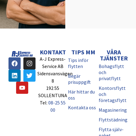
KONTAKT
TIPS MM
VÅRA
TJÄNSTER
A-J Express-
Tips inför
Service AB
flytten
Bohagsflytt
och
Sidensvansvägen
Begär
privatflytt
8
prisuppgift
192 55
Kontorsflytt
Här hittar du
och
SOLLENTUNA
oss
företagsflytt
Tel:
08-25 55
Kontakta oss
00
Magasinering
Flyttstädning
Flytta själv-
paket