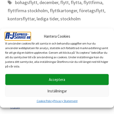
bohagsflytt
,
december
,
flytt
,
flytta
,
flyttfirma
,
flyttfirma stockholm
,
flyttkartonger
,
företagsflytt
,
kontorsflyttar
,
lediga tider
,
stockholm
Hantera Cookies
Vi använder cookies för att samla in och behandla uppgifter om hur du
använder webbplatsen för analys, statistik och förbättrad marknadsföring samt
Läs mer
för att ge dig en bättre upplevelse. Genom att klicka på ”Acceptera” bekräftar du
att du samtycker till vår användning av cookies. Under inställningar kan du
Magnus – vår transportledare som får flytten att fungera
justera ditt samtycke, alla inställningar återfinns när du vill längst ned till höger
Öppettider Midsommar
på vår sida.
A-J Express-Service sänker priserna på utvalda flyttar 14–15
maj
Acceptera
Vårstädning med A-J Express-Service – smart återbruk och
miljövänlig bortforsling
Inställningar
Vanliga frågor om flyttfirma – därför väljer kunder A-J
Cookie Policy
Privacy Statement
Express-Service i Stockholm, Uppsala, Västerås och fler
städer