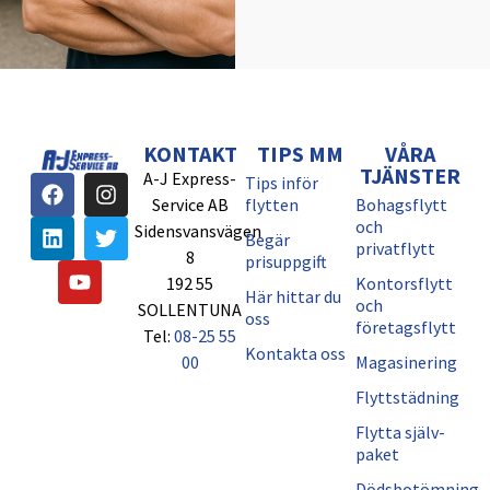
KONTAKT
TIPS MM
VÅRA
TJÄNSTER
A-J Express-
Tips inför
Service AB
flytten
Bohagsflytt
och
Sidensvansvägen
Begär
privatflytt
8
prisuppgift
192 55
Kontorsflytt
Här hittar du
och
SOLLENTUNA
oss
företagsflytt
Tel:
08-25 55
Kontakta oss
00
Magasinering
Flyttstädning
Flytta själv-
paket
Dödsbotömning