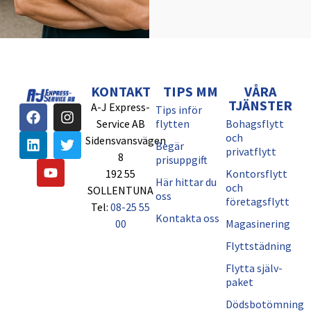
KONTAKT
TIPS MM
VÅRA
TJÄNSTER
A-J Express-
Tips inför
Service AB
flytten
Bohagsflytt
och
Sidensvansvägen
Begär
privatflytt
8
prisuppgift
192 55
Kontorsflytt
Här hittar du
och
SOLLENTUNA
oss
företagsflytt
Tel:
08-25 55
Kontakta oss
00
Magasinering
Flyttstädning
Flytta själv-
paket
Dödsbotömning