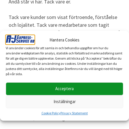
Ändå står vi här. Tack vare er.
Tack vare kunder som visat förtroende, förståelse
och lojalitet. Tack vare medarbetare som tagit
ansvar, ställt upp och hållit en hög professionell nivå
även under ett krävande år. Det är inget vi tar för
Hantera Cookies
givet.
Vi använder cookies för att samla in och behandla uppgifter om hur du
använder webbplatsen för analys, statistik och förbättrad marknadsföring samt
för att ge dig en bättre upplevelse. Genom att klicka på ”Acceptera” bekräftar du
Nu ser vi framåt med försiktig men tydlig
att du samtycker till vår användning av cookies. Under inställningar kan du
justera ditt samtycke, alla inställningar återfinns när du vill längst ned till höger
optimism. 2026 blir ett särskilt år för A-J Express-
på vår sida.
Service – vårt 26:e år i företagets historia. Inför
detta väljer vi att blicka tillbaka för att kunna ta
Acceptera
nästa steg framåt. Vi kommer att återinföra och
Inställningar
förstärka arbetssätt som fungerade mycket väl för
våra kunder runt 2010 – med fokus på tydlighet,
Cookie Policy
Privacy Statement
kundnärhet, kvalitet och genuin service.