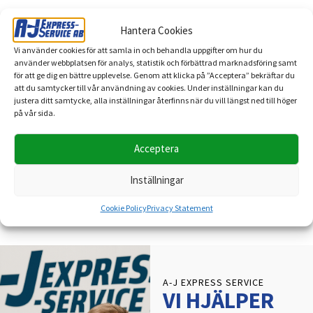
Vi på A-J Express-Service firar hela 25 år av pålitlig
Hantera Cookies
och professionell flyttservice – och vi vill fira detta
tillsammans med dig! För att göra det ännu enklare
Vi använder cookies för att samla in och behandla uppgifter om hur du
använder webbplatsen för analys, statistik och förbättrad marknadsföring samt
för våra kunder att följa oss och …
för att ge dig en bättre upplevelse. Genom att klicka på ”Acceptera” bekräftar du
att du samtycker till vår användning av cookies. Under inställningar kan du
justera ditt samtycke, alla inställningar återfinns när du vill längst ned till höger
på vår sida.
Läs mer
Acceptera
Inställningar
Cookie Policy
Privacy Statement
A-J EXPRESS SERVICE
VI HJÄLPER