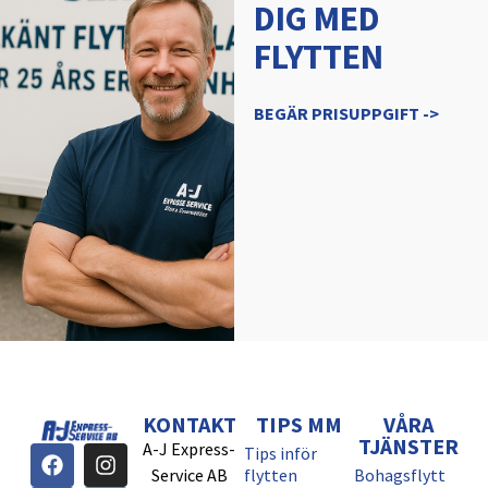
DIG MED
FLYTTEN
BEGÄR PRISUPPGIFT ->
KONTAKT
TIPS MM
VÅRA
TJÄNSTER
A-J Express-
Tips inför
Service AB
flytten
Bohagsflytt