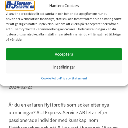
Hantera Cookies
Vi använder cookies för att samla in och behandla uppgifter om hur du
använder webbplatsen för analys, statistik och förbättrad marknadsföring samt
för att ge dig en bättre upplevelse. Genom att klicka på ”Acceptera” bekräftar du
att du samtycker till vår användning av cookies. Under inställningar kan du
justera ditt samtycke, alla inställningar återfinns när du vill längst ned till höger
på vår sida.
Acceptera
Inställningar
Lediga jobb hos A-J Express-
Service för flyttar – Ansök idag
Cookie Policy
Privacy Statement
2024-02-23
Är du en erfaren flyttproffs som söker efter nya
utmaningar? A-J Express-Service AB letar efter
passionerade individer med kunskap inom
flyttbranschen och ett B-körkort i bagaget. Vi är en