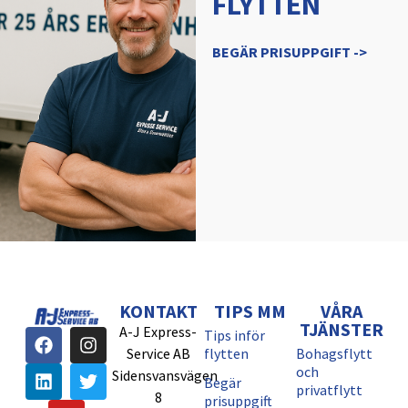
FLYTTEN
BEGÄR PRISUPPGIFT ->
KONTAKT
TIPS MM
VÅRA
TJÄNSTER
A-J Express-
Tips inför
Service AB
flytten
Bohagsflytt
och
Sidensvansvägen
Begär
privatflytt
8
prisuppgift