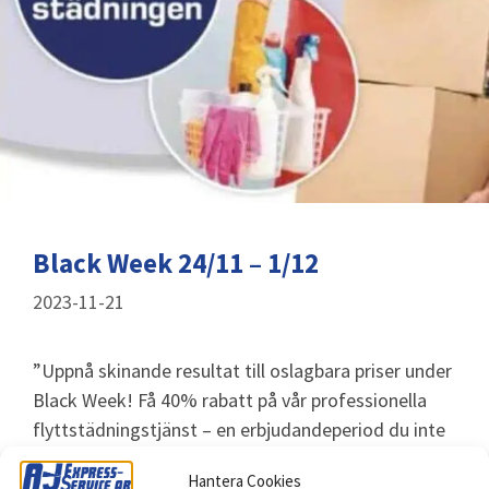
Black Week 24/11 – 1/12
2023-11-21
”Uppnå skinande resultat till oslagbara priser under
Black Week! Få 40% rabatt på vår professionella
flyttstädningstjänst – en erbjudandeperiod du inte
vill missa. Boka nu för att säkra en noggrann och
Hantera Cookies
pålitlig
flyttstädning
till ett …