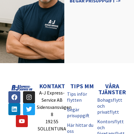
BEGÄR PRISUPPGIFT ->
KONTAKT
TIPS MM
VÅRA
TJÄNSTER
A-J Express-
Tips inför
Service AB
flytten
Bohagsflytt
och
Sidensvansvägen
Begär
privatflytt
8
prisuppgift
192 55
Kontorsflytt
Här hittar du
och
SOLLENTUNA
oss
företagsflytt