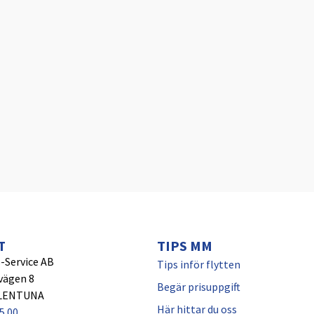
T
TIPS MM
-Service AB
Tips inför flytten
vägen 8
Begär prisuppgift
LLENTUNA
Här hittar du oss
5 00