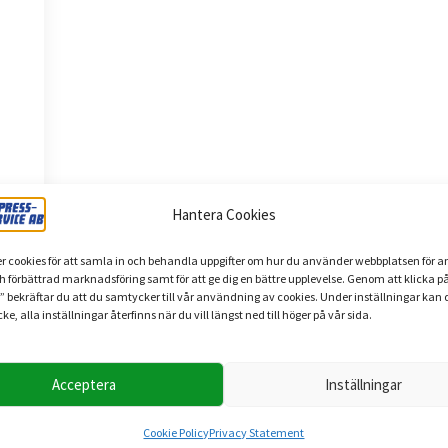
Hantera Cookies
r cookies för att samla in och behandla uppgifter om hur du använder webbplatsen för a
ch förbättrad marknadsföring samt för att ge dig en bättre upplevelse. Genom att klicka p
” bekräftar du att du samtycker till vår användning av cookies. Under inställningar kan 
ke, alla inställningar återfinns när du vill längst ned till höger på vår sida.
g
Acceptera
Inställningar
Cookie Policy
Privacy Statement