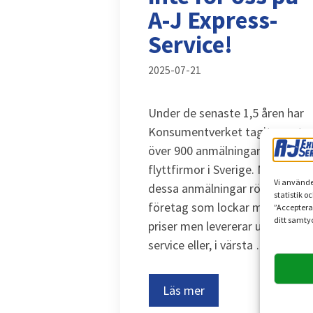
A-J Express-
Service!
2025-07-21
Under de senaste 1,5 åren har
Konsumentverket tagit emot
över 900 anmälningar mot
flyttfirmor i Sverige. Många av
Vi använde
dessa anmälningar rör oseriösa
statistik o
företag som lockar med låga
”Acceptera
ditt samtyc
priser men levererar undermåli
service eller, i värsta …
Läs mer