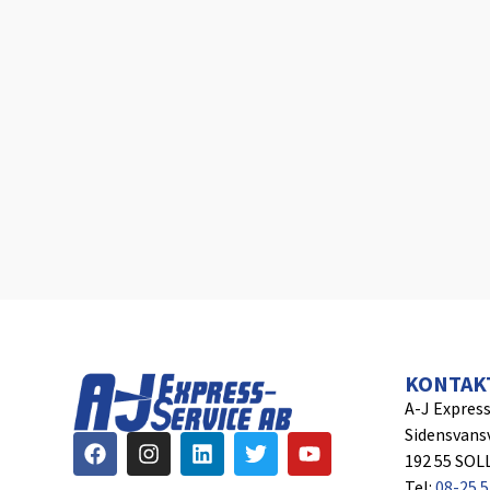
KONTAK
A-J Express
Sidensvans
192 55 SO
Tel:
08-25 5