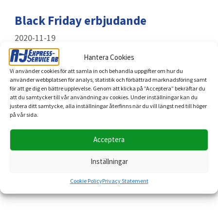
Black Friday erbjudande
2020-11-19
Hantera Cookies
Vi på A-J Express-Service erbjuder kunder som
Vi använder cookies för att samla in och behandla uppgifter om hur du
bokar någon av våra tjänster följande. Om ni bokar
använder webbplatsen för analys, statistik och förbättrad marknadsföring samt
för att ge dig en bättre upplevelse. Genom att klicka på ”Acceptera” bekräftar du
in helservice det vill säga , packning , flyttning ,
att du samtycker till vår användning av cookies. Under inställningar kan du
flyttstädning
så lämnar vi 20% rabatt. Önskar ni
justera ditt samtycke, alla inställningar återfinns när du vill längst ned till höger
på vår sida.
packning …
Acceptera
Läs mer
Inställningar
Cookie Policy
Privacy Statement