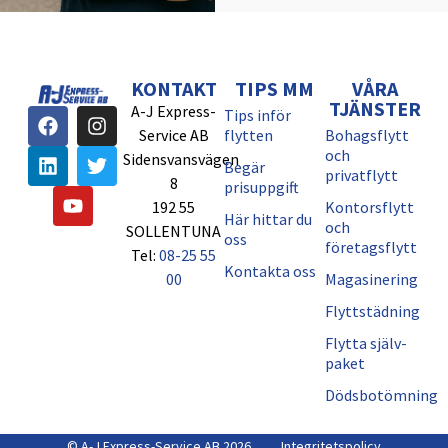
KONTAKT
TIPS MM
VÅRA
TJÄNSTER
A-J Express-
Tips inför
Service AB
flytten
Bohagsflytt
och
Sidensvansvägen
Begär
privatflytt
8
prisuppgift
192 55
Kontorsflytt
Här hittar du
och
SOLLENTUNA
oss
företagsflytt
Tel:
08-25 55
Kontakta oss
00
Magasinering
Flyttstädning
Flytta själv-
paket
Dödsbotömning
© A-J Express-Service AB 2026
Integritetspolicy