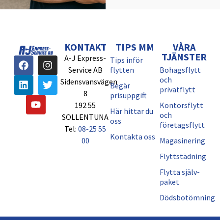
KONTAKT
TIPS MM
VÅRA
TJÄNSTER
A-J Express-
Tips inför
Service AB
flytten
Bohagsflytt
och
Sidensvansvägen
Begär
privatflytt
8
prisuppgift
192 55
Kontorsflytt
Här hittar du
och
SOLLENTUNA
oss
företagsflytt
Tel:
08-25 55
Kontakta oss
00
Magasinering
Flyttstädning
Flytta själv-
paket
Dödsbotömning