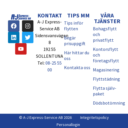
KONTAKT
TIPS MM
VÅRA
TJÄNSTER
A-J Express-
Tips inför
Service AB
flytten
Bohagsflytt
och
Sidensvansvägen
Begär
privatflytt
8
prisuppgift
192 55
Kontorsflytt
Här hittar du
och
SOLLENTUNA
oss
företagsflytt
Tel:
08-25 55
Kontakta oss
00
Magasinering
Flyttstädning
Flytta själv-
paket
Dödsbotömning
© A-J Express-Service AB 2026
Integritetspolicy
Personallogin