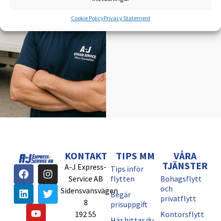
BEGÄR PRISUPPGIFT ->
Cookie Policy
Privacy Statement
KONTAKT
TIPS MM
VÅRA
TJÄNSTER
A-J Express-
Tips inför
Service AB
flytten
Bohagsflytt
och
Sidensvansvägen
Begär
privatflytt
8
prisuppgift
192 55
Kontorsflytt
Här hittar du