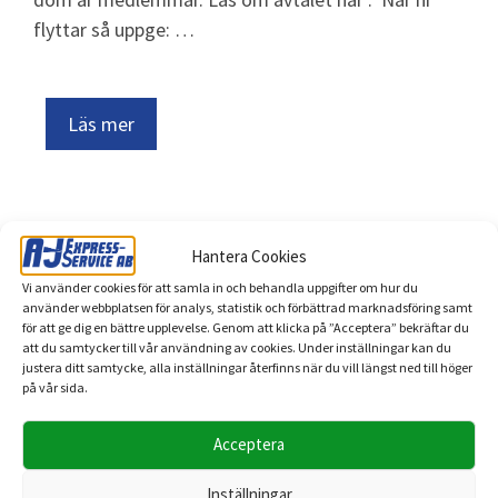
flyttar så uppge: …
Läs mer
Hantera Cookies
Vi använder cookies för att samla in och behandla uppgifter om hur du
använder webbplatsen för analys, statistik och förbättrad marknadsföring samt
för att ge dig en bättre upplevelse. Genom att klicka på ”Acceptera” bekräftar du
att du samtycker till vår användning av cookies. Under inställningar kan du
A-J EXPRESS SERVICE
justera ditt samtycke, alla inställningar återfinns när du vill längst ned till höger
VI HJÄLPER
på vår sida.
DIG MED
Acceptera
FLYTTEN
Inställningar