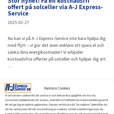
Stor nyhet! Få en kostnadsfri
offert på solceller via A-J Express-
Service
2025-02-27
Nu kan vi på A-J Express-Service inte bara hjälpa dig
med flytt – vi gör det även enklare att spara el och
sänka dina energikostnader! Vi erbjuder
kostnadsfria offerter på solceller och hjälper dig att
…
Läs mer
Hantera Cookies
Vi använder cookies för att samla in och behandla uppgifter om hur du
använder webbplatsen för analys, statistik och förbättrad marknadsföring samt
för att ge dig en bättre upplevelse. Genom att klicka på ”Acceptera” bekräftar du
att du samtycker till vår användning av cookies. Under inställningar kan du
justera ditt samtycke, alla inställningar återfinns när du vill längst ned till höger