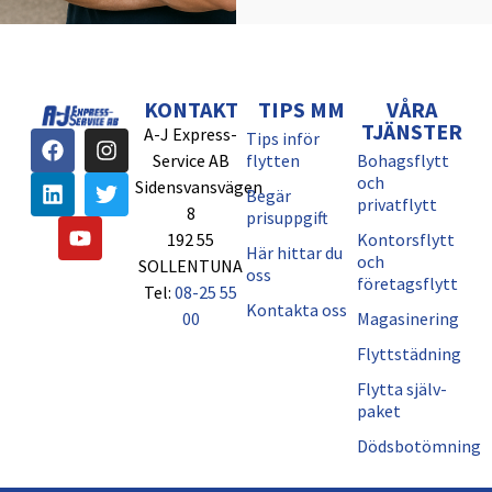
KONTAKT
TIPS MM
VÅRA
TJÄNSTER
A-J Express-
Tips inför
Service AB
flytten
Bohagsflytt
och
Sidensvansvägen
Begär
privatflytt
8
prisuppgift
192 55
Kontorsflytt
Här hittar du
och
SOLLENTUNA
oss
företagsflytt
Tel:
08-25 55
Kontakta oss
00
Magasinering
Flyttstädning
Flytta själv-
paket
Dödsbotömning