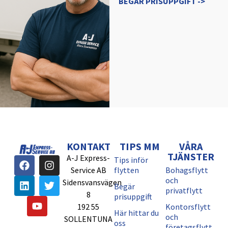
BEGÄR PRISUPPGIFT ->
KONTAKT
TIPS MM
VÅRA
TJÄNSTER
A-J Express-
Tips inför
Service AB
flytten
Bohagsflytt
och
Sidensvansvägen
Begär
privatflytt
8
prisuppgift
192 55
Kontorsflytt
Här hittar du
och
SOLLENTUNA
oss
företagsflytt