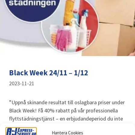
Black Week 24/11 – 1/12
2023-11-21
”Uppnå skinande resultat till oslagbara priser under
Black Week! Få 40% rabatt på vår professionella
flyttstädningstjänst – en erbjudandeperiod du inte
vill missa. Boka nu för att säkra en noggrann och
Hantera Cookies
pålitlig
flyttstädning
till ett …