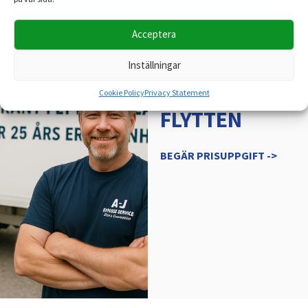
Acceptera
A-J EXPRESS SERVICE
VI HJÄLPER
Inställningar
DIG MED
Cookie Policy
Privacy Statement
FLYTTEN
BEGÄR PRISUPPGIFT ->