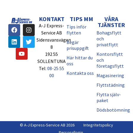
KONTAKT
TIPS MM
VÅRA
TJÄNSTER
A-J Express-
Tips inför
Service AB
flytten
Bohagsflytt
och
Sidensvansvägen
Begär
privatflytt
8
prisuppgift
192 55
Kontorsflytt
Här hittar du
och
SOLLENTUNA
oss
företagsflytt
Tel:
08-25 55
Kontakta oss
00
Magasinering
Flyttstädning
Flytta själv-
paket
Dödsbotömning
© A-J Express-Service AB 2026
Integritetspolicy
Personallogin