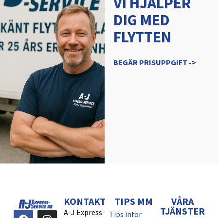
VI HJÄLPER
DIG MED
FLYTTEN
BEGÄR PRISUPPGIFT ->
KONTAKT
TIPS MM
VÅRA
TJÄNSTER
A-J Express-
Tips inför