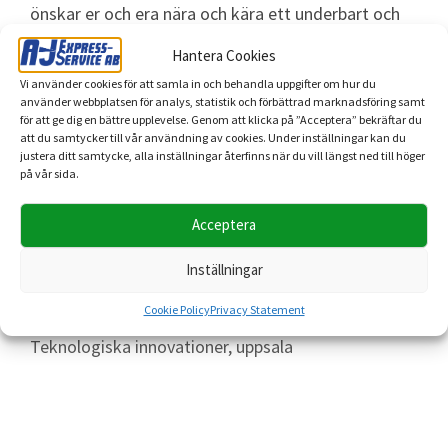
önskar er och era nära och kära ett underbart och
framgångsrikt 2024. Tack för att ni valde oss som
Hantera Cookies
er föredragna leveranspartner utav flyttjänster.
Vi använder cookies för att samla in och behandla uppgifter om hur du
Gott Nytt År från oss på A-J Express-Service – där
använder webbplatsen för analys, statistik och förbättrad marknadsföring samt
varje leverans är en upplevelse!
för att ge dig en bättre upplevelse. Genom att klicka på ”Acceptera” bekräftar du
att du samtycker till vår användning av cookies. Under inställningar kan du
justera ditt samtycke, alla inställningar återfinns när du vill längst ned till höger
på vår sida.
A-J Express-Service
,
Effektiva lösningar
,
Expressleveranser
,
flytt
,
flyttfirma
,
flyttfirma
Acceptera
stockholm
,
flyttkartonger
,
företagsflytt
,
Gott Nytt
Inställningar
År 2024
,
Högkvalitativa leveranser
,
kontorsflyttar
,
Cookie Policy
Privacy Statement
Kundtillfredsställelse.
,
Säkra leveranser
,
stockholm
,
Teknologiska innovationer
,
uppsala