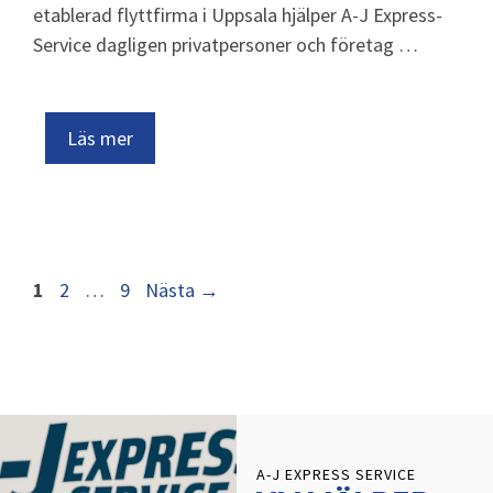
etablerad flyttfirma i Uppsala hjälper A-J Express-
Service dagligen privatpersoner och företag …
Läs mer
1
2
…
9
Nästa
→
A-J EXPRESS SERVICE