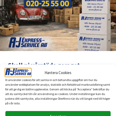
Skall ni vårstäda garaget
Hantera Cookies
2026-03-06
Vi använder cookies för att samla in och behandla uppgifter om hur du
använder webbplatsen för analys, statistik och förbättrad marknadsföring samt
för att ge dig en bättre upplevelse. Genom att klicka på ”Acceptera” bekräftar du
Vi på A-J Express-Service kan hjälpa er att rensa
att du samtycker till vår användning av cookies. Under inställningar kan du
garaget inför sommarens säsong när grillen skall
justera ditt samtycke, alla inställningar återfinns när du vill längst ned till höger
på vår sida.
fram, När man skall rensa garaget så är det viktigt
att man har riktiga flyttkartonger som tål tuffa tag