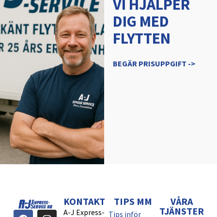
VI HJÄLPER
DIG MED
FLYTTEN
BEGÄR PRISUPPGIFT ->
KONTAKT
TIPS MM
VÅRA
TJÄNSTER
A-J Express-
Tips inför