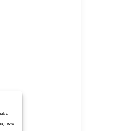
nalys,
å
du justera