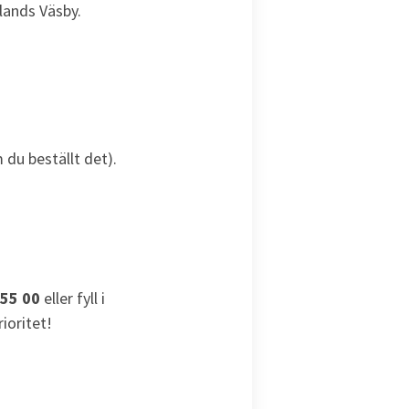
plands Väsby.
 du beställt det).
 55 00
eller fyll i
ioritet!