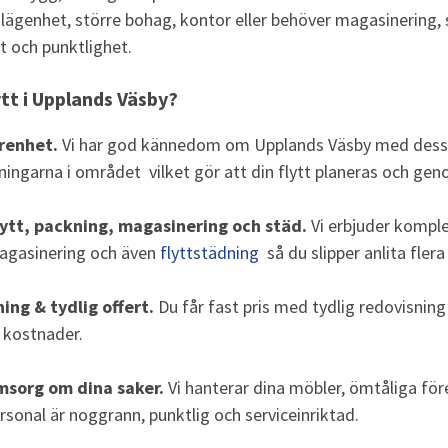
 lägenhet, större bohag, kontor eller behöver magasinering, 
t och punktlighet.
lytt i Upplands Väsby?
renhet.
Vi har god kännedom om Upplands Väsby med dess vi
ningarna i området vilket gör att din flytt planeras och gen
flytt, packning, magasinering och städ.
Vi erbjuder komple
magasinering och även
flyttstädning
så du slipper anlita flera
ing & tydlig offert.
Du får fast pris med tydlig redovisning
e kostnader.
omsorg om dina saker.
Vi hanterar dina möbler, ömtåliga f
rsonal är noggrann, punktlig och serviceinriktad.