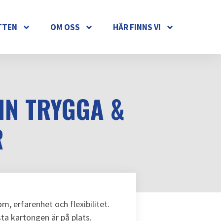
TTEN
OM OSS
HÄR FINNS VI
IN TRYGGA &
R
m, erfarenhet och flexibilitet.
ista kartongen är på plats.