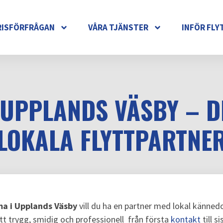
RISFÖRFRÅGAN
VÅRA TJÄNSTER
INFÖR FLY
 UPPLANDS VÄSBY – D
LOKALA FLYTTPARTNE
rma i Upplands Väsby
vill du ha en partner med lokal kännedo
lytt trygg, smidig och professionell från första
kontakt
till s