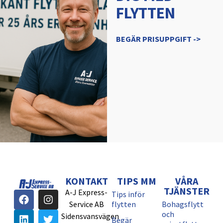
FLYTTEN
BEGÄR PRISUPPGIFT ->
KONTAKT
TIPS MM
VÅRA
TJÄNSTER
A-J Express-
Tips inför
Service AB
flytten
Bohagsflytt
och
Sidensvansvägen
Begär