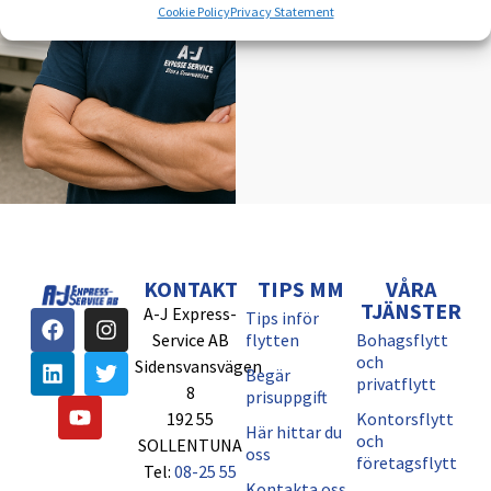
Cookie Policy
Privacy Statement
KONTAKT
TIPS MM
VÅRA
TJÄNSTER
A-J Express-
Tips inför
Service AB
flytten
Bohagsflytt
och
Sidensvansvägen
Begär
privatflytt
8
prisuppgift
192 55
Kontorsflytt
Här hittar du
och
SOLLENTUNA
oss
företagsflytt
Tel:
08-25 55
Kontakta oss