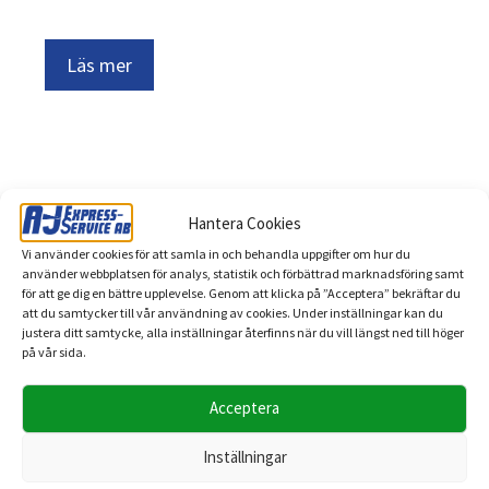
Läs mer
Hantera Cookies
Vi använder cookies för att samla in och behandla uppgifter om hur du
använder webbplatsen för analys, statistik och förbättrad marknadsföring samt
för att ge dig en bättre upplevelse. Genom att klicka på ”Acceptera” bekräftar du
A-J EXPRESS SERVICE
att du samtycker till vår användning av cookies. Under inställningar kan du
VI HJÄLPER
justera ditt samtycke, alla inställningar återfinns när du vill längst ned till höger
på vår sida.
DIG MED
FLYTTEN
Acceptera
Inställningar
BEGÄR PRISUPPGIFT ->