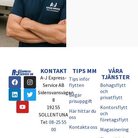
KONTAKT
TIPS MM
VÅRA
TJÄNSTER
A-J Express-
Tips inför
Service AB
flytten
Bohagsflytt
och
Sidensvansvägen
Begär
privatflytt
8
prisuppgift
192 55
Kontorsflytt
Här hittar du
och
SOLLENTUNA
oss
företagsflytt
Tel:
08-25 55
Kontakta oss
00
Magasinering