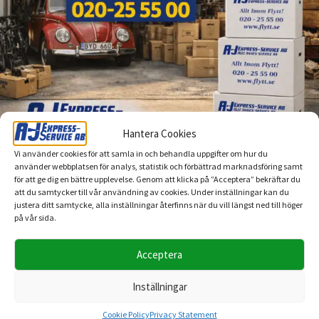
Hantera Cookies
Vi använder cookies för att samla in och behandla uppgifter om hur du
använder webbplatsen för analys, statistik och förbättrad marknadsföring samt
Skall ni vårstäda garaget
för att ge dig en bättre upplevelse. Genom att klicka på ”Acceptera” bekräftar du
att du samtycker till vår användning av cookies. Under inställningar kan du
2026-03-06
justera ditt samtycke, alla inställningar återfinns när du vill längst ned till höger
på vår sida.
Vi på A-J Express-Service kan hjälpa er att rensa
Acceptera
garaget inför sommarens säsong när grillen skall
fram, När man skall rensa garaget så är det viktigt
Inställningar
att man har riktiga flyttkartonger som tål tuffa tag
Cookie Policy
Privacy Statement