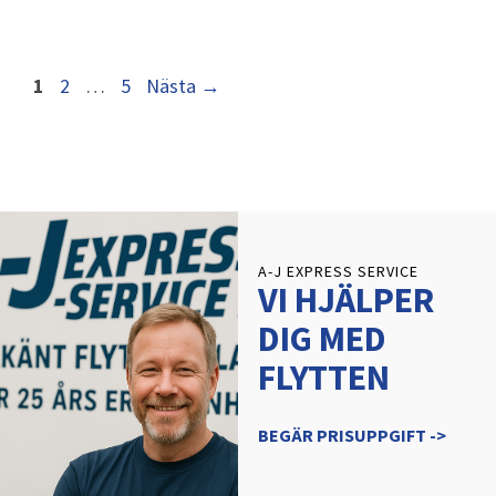
1
2
…
5
Nästa
→
A-J EXPRESS SERVICE
VI HJÄLPER
DIG MED
FLYTTEN
BEGÄR PRISUPPGIFT ->