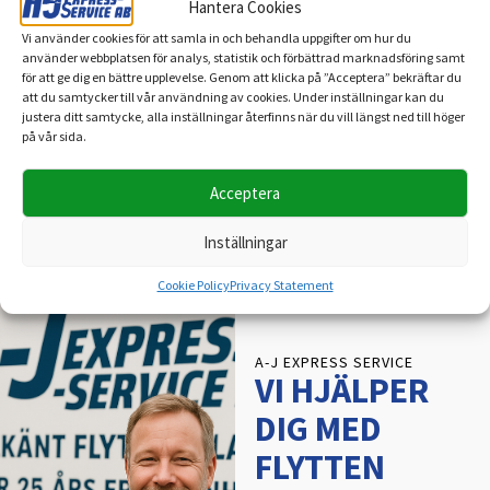
Hantera Cookies
A-J Express-Service sänker priserna på utvalda flyttar 14–15
maj
Vi använder cookies för att samla in och behandla uppgifter om hur du
använder webbplatsen för analys, statistik och förbättrad marknadsföring samt
Vårstädning med A-J Express-Service – smart återbruk och
för att ge dig en bättre upplevelse. Genom att klicka på ”Acceptera” bekräftar du
miljövänlig bortforsling
att du samtycker till vår användning av cookies. Under inställningar kan du
justera ditt samtycke, alla inställningar återfinns när du vill längst ned till höger
Vanliga frågor om flyttfirma – därför väljer kunder A-J
på vår sida.
Express-Service i Stockholm, Uppsala, Västerås och fler
städer
Acceptera
Inställningar
Cookie Policy
Privacy Statement
A-J EXPRESS SERVICE
VI HJÄLPER
DIG MED
FLYTTEN