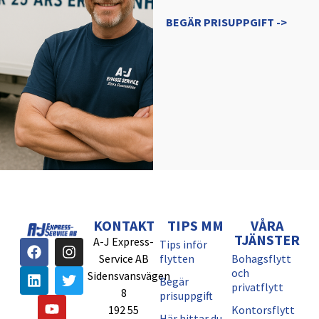
BEGÄR PRISUPPGIFT ->
KONTAKT
TIPS MM
VÅRA
TJÄNSTER
A-J Express-
Tips inför
Service AB
flytten
Bohagsflytt
och
Sidensvansvägen
Begär
privatflytt
8
prisuppgift
192 55
Kontorsflytt
Här hittar du