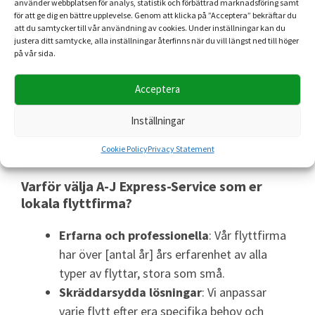
valt att vi ska montera möbler, gör vi det på plats
använder webbplatsen för analys, statistik och förbättrad marknadsföring samt
för att ge dig en bättre upplevelse. Genom att klicka på ”Acceptera” bekräftar du
så att ni snabbt kan komma tillrätta i ert nya hem.
att du samtycker till vår användning av cookies. Under inställningar kan du
justera ditt samtycke, alla inställningar återfinns när du vill längst ned till höger
på vår sida.
7.
Efter flytten
Acceptera
När allt är på plats och ni har godkänt att allt ser
bra ut, avslutas flytten. Vi är alltid tillgängliga för
Inställningar
eventuella frågor eller uppföljning, även efter att
flytten är klar.
Cookie Policy
Privacy Statement
Varför välja A-J Express-Service som er
lokala flyttfirma?
Erfarna och professionella
: Vår flyttfirma
har över [antal år] års erfarenhet av alla
typer av flyttar, stora som små.
Skräddarsydda lösningar
: Vi anpassar
varje flytt efter era specifika behov och