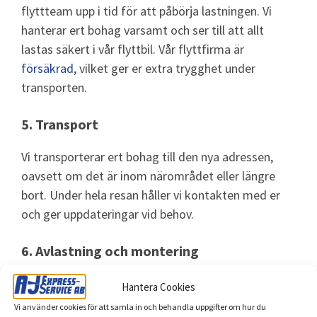
flyttteam upp i tid för att påbörja lastningen. Vi
hanterar ert bohag varsamt och ser till att allt
lastas säkert i vår flyttbil. Vår flyttfirma är
försäkrad
, vilket ger er extra trygghet under
transporten.
5.
Transport
Vi transporterar ert bohag till den nya adressen,
oavsett om det är inom närområdet eller längre
bort. Under hela resan håller vi kontakten med er
och ger uppdateringar vid behov.
6.
Avlastning och montering
När vi anländer till er nya bostad, ser vi till att alla
Hantera Cookies
möbler och kartonger bärs in till rätt rum. Om ni
Vi använder cookies för att samla in och behandla uppgifter om hur du