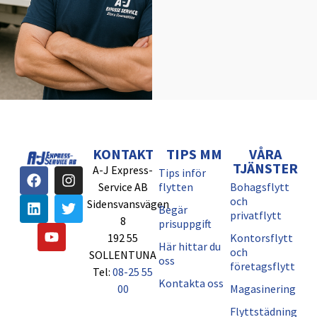
KONTAKT
TIPS MM
VÅRA
TJÄNSTER
A-J Express-
Tips inför
Service AB
flytten
Bohagsflytt
och
Sidensvansvägen
Begär
privatflytt
8
prisuppgift
192 55
Kontorsflytt
Här hittar du
och
SOLLENTUNA
oss
företagsflytt
Tel:
08-25 55
Kontakta oss
00
Magasinering
Flyttstädning