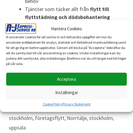
behov
Tjänster som täcker allt från
flytt till
flyttstädning och dödsbohantering
Hög kvalitet, noggrannhet och service i varje
Hantera Cookies
uppdrag
Vi använder cookies för att samla in och behandla uppgifter om hur du
använder webbplatsen för analys, statistik och förbättrad marknadsföring samt
för att ge dig en bättre upplevelse. Genom att klicka på ”Acceptera” bekräftar du
När du väljer A-J Express-Service väljer du en
seriös
att du samtycker till vår användning av cookies. Under inställningar kan du
flyttfirma i Stockholm och Uppsala
som sätter
justera ditt samtycke, alla inställningar återfinns när du vill längst ned till höger
på vår sida.
kundnöjdhet i första rummet.
Acceptera
Kontakta oss redan idag för en
kostnadsfri offert
–
vi gör din flytt smidig, säker och bekymmersfri.
Inställningar
Cookie Policy
Privacy Statement
bohagsflytt
,
Dödsbo
,
flytt
,
flyttfirma
,
flyttfirma
stockholm
,
företagsflytt
,
Norrtälje
,
stockholm
,
uppsala