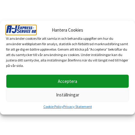
Hantera Cookies
Läs mer
Vi använder cookies för att samla in och behandla uppgifter om hur du
använder webbplatsen för analys, statistik och förbättrad marknadsföring samt
Magnus – vår transportledare som får flytten att fungera
för att ge dig en bättre upplevelse. Genom att klicka på ”Acceptera” bekräftar du
Öppettider Midsommar
att du samtycker till vår användning av cookies. Under inställningar kan du
A-J Express-Service sänker priserna på utvalda flyttar 14–15
justera ditt samtycke, alla inställningar återfinns när du vill längst ned till höger
på vår sida.
maj
Vårstädning med A-J Express-Service – smart återbruk och
Acceptera
miljövänlig bortforsling
Vanliga frågor om flyttfirma – därför väljer kunder A-J
Inställningar
Express-Service i Stockholm, Uppsala, Västerås och fler
städer
Cookie Policy
Privacy Statement