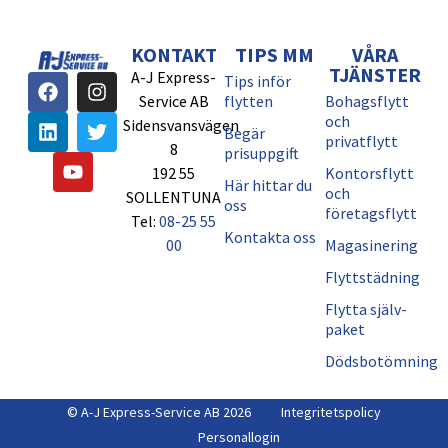
KONTAKT
TIPS MM
VÅRA
TJÄNSTER
A-J Express-
Tips inför
Service AB
flytten
Bohagsflytt
och
Sidensvansvägen
Begär
privatflytt
8
prisuppgift
192 55
Kontorsflytt
Här hittar du
och
SOLLENTUNA
oss
företagsflytt
Tel:
08-25 55
Kontakta oss
00
Magasinering
Flyttstädning
Flytta själv-
paket
Dödsbotömning
© A-J Express-Service AB 2026
Integritetspolicy
Personallogin